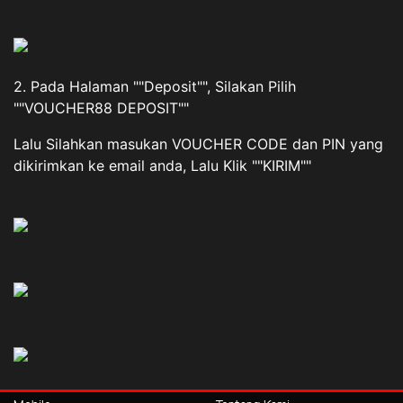
2. Pada Halaman ""Deposit"", Silakan Pilih
""VOUCHER88 DEPOSIT""
Lalu Silahkan masukan VOUCHER CODE dan PIN yang
dikirimkan ke email anda, Lalu Klik ""KIRIM""