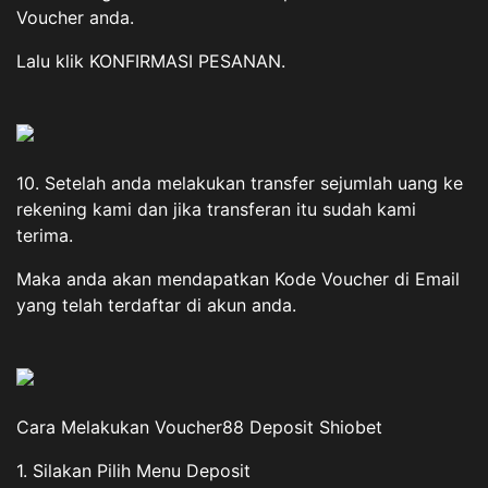
Voucher anda.
Lalu klik KONFIRMASI PESANAN.
10. Setelah anda melakukan transfer sejumlah uang ke
rekening kami dan jika transferan itu sudah kami
terima.
Maka anda akan mendapatkan Kode Voucher di Email
yang telah terdaftar di akun anda.
Cara Melakukan Voucher88 Deposit Shiobet
1. Silakan Pilih Menu Deposit