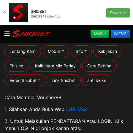
×
SHIOBET
Download
SHIOBET Mobile App
MASUK
DAFTAR
Tentang Kami
Mobile
Info
Kebijakan
Phising
Kalkulator Mix Parlay
Cara Betting
Video Shiobet
Link Shiobet
anti blokir
Cara Membeli Voucher88
1. Silahkan Anda Buka Web
JUALV88
2. Untuk Melakukan PENDAFTARAN Atau LOGIN, Klik
menu LOG IN di pojok kanan atas.